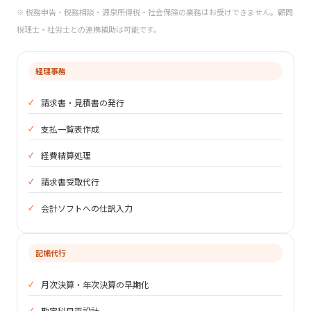
※ 税務申告・税務相談・源泉所得税・社会保険の業務はお受けできません。顧問
税理士・社労士との連携補助は可能です。
経理事務
請求書・見積書の発行
支払一覧表作成
経費精算処理
請求書受取代行
会計ソフトへの仕訳入力
記帳代行
月次決算・年次決算の早期化
勘定科目再設計