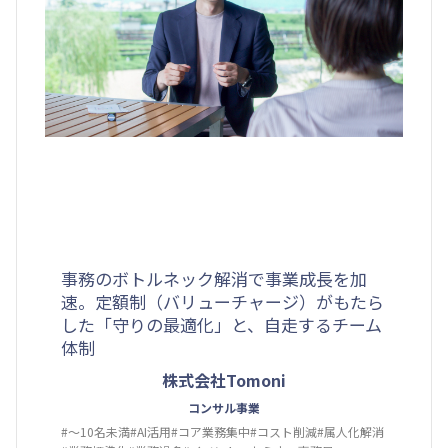
事務のボトルネック解消で事業成長を加
速。定額制（バリューチャージ）がもたら
した「守りの最適化」と、自走するチーム
体制
株式会社Tomoni
コンサル事業
#〜10名未満
#AI活用
#コア業務集中
#コスト削減
#属人化解消