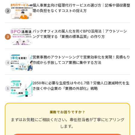
個人事業主向け経理代行サービスの選び方｜記帳や領収書整
理の負担をなくすコストの捉え方
2
バックオフィスの属人化を防ぐBPO活用法｜アウトソーシ
ングで実現する「業務の標準品質」の作り方
3
営業事務のアウトソーシングで営業効率化を実現！見積もり
作成から手放してコア業務に集中する方法
4
2050年に必要な生産性は今の1.7倍？労働人口激減時代を生
き抜く中小企業の「業務の外部化」戦略
5
業務でお困りですか？
まずはお気軽にご相談ください。専任担当者が丁寧にヒアリング
します。