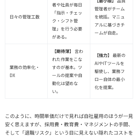
【最小限】
品質
者や社員が毎日
管理者がチーム
「指示・チェッ
日々の管理工数
を統括。マニュ
ク・シフト管
アルに基づきチ
理」を行う必要
ームが自走。
がある。
【期待薄】
言わ
【強力】
最新の
れた作業をこな
AIやITツールを
業務の効率化・
すのが基本。ツ
駆使し、業務フ
DX
ールの提案や自
ロー自体の最小
動化は望めな
化を提案。
い。
このように、時間単価だけで見れば自社雇用のほうが一見
安く思えますが、採用費・教育費・マネジメントの手間、
そして「退職リスク」という目に見えない隠れたコストを