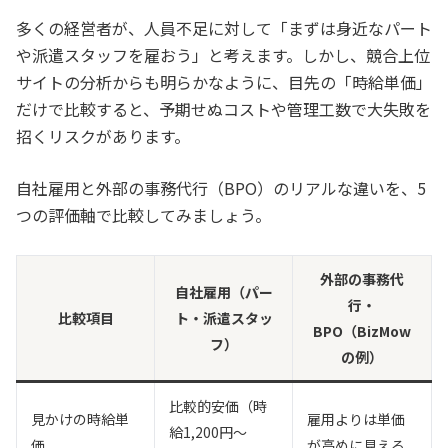
多くの経営者が、人員不足に対して「まずは身近なパート
や派遣スタッフを雇おう」と考えます。しかし、競合上位
サイトの分析からも明らかなように、目先の「時給単価」
だけで比較すると、予期せぬコストや管理工数で大失敗を
招くリスクがあります。
自社雇用と外部の事務代行（BPO）のリアルな違いを、5
つの評価軸で比較してみましょう。
外部の事務代
自社雇用（パー
行・
比較項目
ト・派遣スタッ
BPO（BizMow
フ）
の例）
比較的安価（時
見かけの時給単
雇用よりは単価
給1,200円〜
価
が高めに見える