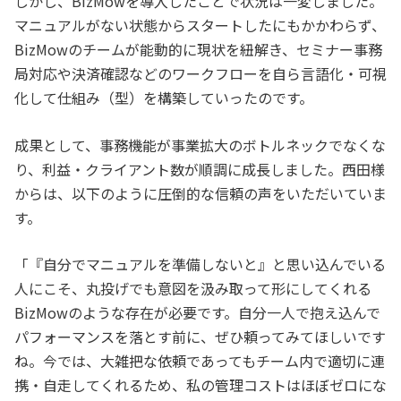
しかし、BizMowを導入したことで状況は一変しました。
マニュアルがない状態からスタートしたにもかかわらず、
BizMowのチームが能動的に現状を紐解き、セミナー事務
局対応や決済確認などのワークフローを自ら言語化・可視
化して仕組み（型）を構築していったのです。
成果として、事務機能が事業拡大のボトルネックでなくな
り、利益・クライアント数が順調に成長しました。西田様
からは、以下のように圧倒的な信頼の声をいただいていま
す。
「『自分でマニュアルを準備しないと』と思い込んでいる
人にこそ、丸投げでも意図を汲み取って形にしてくれる
BizMowのような存在が必要です。自分一人で抱え込んで
パフォーマンスを落とす前に、ぜひ頼ってみてほしいです
ね。今では、大雑把な依頼であってもチーム内で適切に連
携・自走してくれるため、私の管理コストはほぼゼロにな