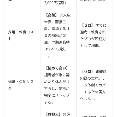
2,000円程度）
【高額】
求人広
告費、面接工
【ゼロ】
すでに
数、指導する社
採用・教育コス
選考・教育され
員の時給が発
ト
たプロが即戦力
生。早期退職時
として稼働。
はすべて損失
に。
【極めて高い】
【ゼロ】
組織対
担当者が急に辞
組織の契約。チ
退職・欠勤リス
めたり休んだり
ーム体制でカバ
ク
すると、業務が
ーするため属人
完全にストップ
化しない。
する。
【負担大】
経営