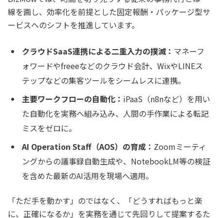
線を画し、効率化を前提とした固定報酬・パッケージ型サ
ービスへのシフトを推進しています。
クラウドSaaS連携による二重入力の撲滅：
マネーフ
ォワードやfreeeなどのクラウド会計、WixやLINEス
テップなどの集客ツールをシームレスに連携。
主要ワークフローの自動化：
iPaaS（n8nなど）を用い
た自動化を実務へ組み込み、人間の手作業による転記
ミスをゼロに。
AI Operation Staff（AOS）の育成：
Zoomミーティ
ングからの議事録自動生成や、NotebookLM等の検証
を含めた最新のAI活用を現場へ適用。
「ただ手を動かす」のではなく、「どうすればもっと楽
に、正確になるか」を実務を通じて先回りして提案するた